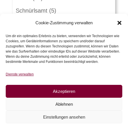
Schnürlsamt
(5)
Herbst-Winterstoffe
(21)
Cookie-Zustimmung verwalten
Jacquard
(10)
Um dir ein optimales Erlebnis zu bieten, verwenden wir Technologien wie
Cookies, um Geräteinformationen zu speichern und/oder darauf
zuzugreifen. Wenn du diesen Technologien zustimmst, können wir Daten
Kunstleder und Folie
(15)
wie das Surfverhalten oder eindeutige IDs auf dieser Website verarbeiten.
Wenn du deine Zustimmung nicht erteilst oder zurückziehst, können
Gutscheine
(5)
bestimmte Merkmale und Funktionen beeinträchtigt werden.
Zubehör
(54)
Dienste verwalten
Warenkorb
Akzeptieren
Es befinden sich keine Produkte im
Ablehnen
Warenkorb.
Einstellungen ansehen