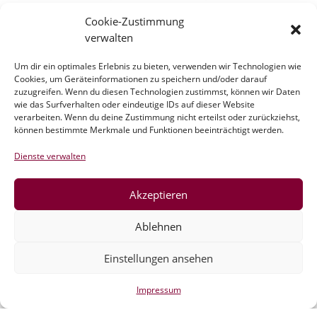
Schnürlsamt
(5)
Stoffe im Abverkauf
Cookie-Zustimmung
(39)
verwalten
Um dir ein optimales Erlebnis zu bieten, verwenden wir Technologien wie
Cookies, um Geräteinformationen zu speichern und/oder darauf
Sweat
(115)
Webware
(263)
zuzugreifen. Wenn du diesen Technologien zustimmst, können wir Daten
wie das Surfverhalten oder eindeutige IDs auf dieser Website
verarbeiten. Wenn du deine Zustimmung nicht erteilst oder zurückziehst,
können bestimmte Merkmale und Funktionen beeinträchtigt werden.
Zubehör
(54)
Dienste verwalten
Akzeptieren
Ablehnen
Einstellungen ansehen
©2020-23 verStofft.at
|
Impressum
-
AGB
Impressum
Vertrag widerrufen