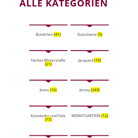
ALLE KATEGORIEN
Bündchen
(41)
Gutscheine
(5)
Herbst-Winterstoffe
Jacquard
(10)
(21)
Jeans
(16)
Jersey
(243)
Kunstleder und Folie
MONATSAKTION
(12)
(15)