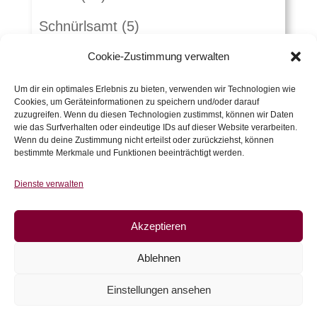
Schnürlsamt
(5)
Herbst-Winterstoffe
(21)
Cookie-Zustimmung verwalten
Jacquard
(10)
Um dir ein optimales Erlebnis zu bieten, verwenden wir Technologien wie
Cookies, um Geräteinformationen zu speichern und/oder darauf
zuzugreifen. Wenn du diesen Technologien zustimmst, können wir Daten
Kunstleder und Folie
(15)
wie das Surfverhalten oder eindeutige IDs auf dieser Website verarbeiten.
Wenn du deine Zustimmung nicht erteilst oder zurückziehst, können
Gutscheine
(5)
bestimmte Merkmale und Funktionen beeinträchtigt werden.
Zubehör
(54)
Dienste verwalten
Warenkorb
Akzeptieren
Es befinden sich keine Produkte im
Ablehnen
Warenkorb.
Einstellungen ansehen