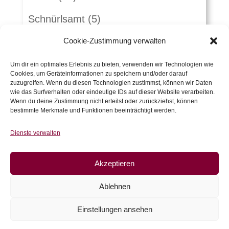
Schnürlsamt
(5)
Herbst-Winterstoffe
(21)
Cookie-Zustimmung verwalten
Jacquard
(10)
Um dir ein optimales Erlebnis zu bieten, verwenden wir Technologien wie
Cookies, um Geräteinformationen zu speichern und/oder darauf
zuzugreifen. Wenn du diesen Technologien zustimmst, können wir Daten
Kunstleder und Folie
(15)
wie das Surfverhalten oder eindeutige IDs auf dieser Website verarbeiten.
Wenn du deine Zustimmung nicht erteilst oder zurückziehst, können
Gutscheine
(5)
bestimmte Merkmale und Funktionen beeinträchtigt werden.
Zubehör
(54)
Dienste verwalten
Warenkorb
Akzeptieren
Es befinden sich keine Produkte im
Ablehnen
Warenkorb.
Einstellungen ansehen