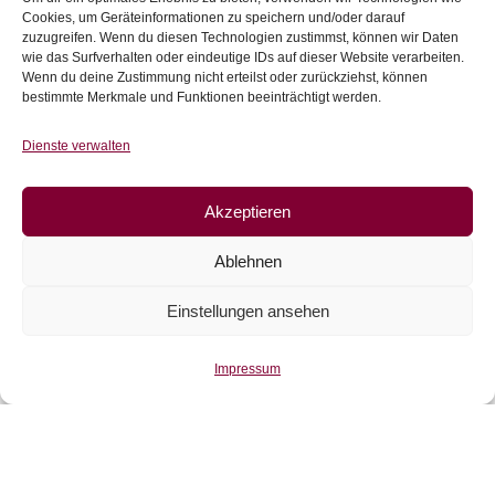
Cookies, um Geräteinformationen zu speichern und/oder darauf
zuzugreifen. Wenn du diesen Technologien zustimmst, können wir Daten
Stoffe im Abverkauf
(39)
wie das Surfverhalten oder eindeutige IDs auf dieser Website verarbeiten.
Wenn du deine Zustimmung nicht erteilst oder zurückziehst, können
Sweat
(115)
bestimmte Merkmale und Funktionen beeinträchtigt werden.
Bündchen
(41)
Dienste verwalten
Webware
(263)
Akzeptieren
Jeans
(16)
Ablehnen
Schnürlsamt
(5)
Einstellungen ansehen
Herbst-Winterstoffe
(21)
Impressum
Jacquard
(10)
Kunstleder und Folie
(15)
Gutscheine
(5)