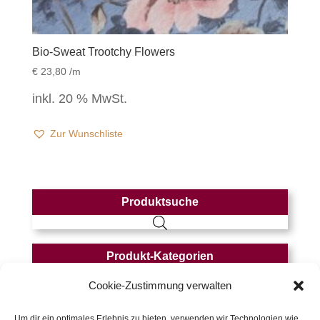
Bio-Sweat Trootchy Flowers
€
23,80
/m
inkl. 20 % MwSt.
Zur Wunschliste
Produktsuche
Produkt-Kategorien
MONATSAKTION
(12)
Cookie-Zustimmung verwalten
Jersey
(243)
Um dir ein optimales Erlebnis zu bieten, verwenden wir Technologien wie