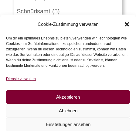
Schnürlsamt
(5)
Herbst-Winterstoffe
(21)
Cookie-Zustimmung verwalten
Jacquard
(10)
Um dir ein optimales Erlebnis zu bieten, verwenden wir Technologien wie
Cookies, um Geräteinformationen zu speichern und/oder darauf
zuzugreifen. Wenn du diesen Technologien zustimmst, können wir Daten
Kunstleder und Folie
(15)
wie das Surfverhalten oder eindeutige IDs auf dieser Website verarbeiten.
Wenn du deine Zustimmung nicht erteilst oder zurückziehst, können
Gutscheine
(5)
bestimmte Merkmale und Funktionen beeinträchtigt werden.
Zubehör
(54)
Dienste verwalten
Warenkorb
Akzeptieren
Es befinden sich keine Produkte im
Ablehnen
Warenkorb.
Einstellungen ansehen