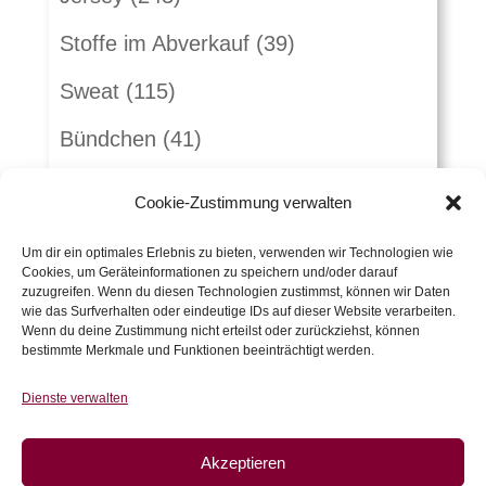
Stoffe im Abverkauf
(39)
Sweat
(115)
Bündchen
(41)
Webware
(263)
Cookie-Zustimmung verwalten
Jeans
(16)
Um dir ein optimales Erlebnis zu bieten, verwenden wir Technologien wie
Cookies, um Geräteinformationen zu speichern und/oder darauf
Schnürlsamt
(5)
zuzugreifen. Wenn du diesen Technologien zustimmst, können wir Daten
wie das Surfverhalten oder eindeutige IDs auf dieser Website verarbeiten.
Herbst-Winterstoffe
(21)
Wenn du deine Zustimmung nicht erteilst oder zurückziehst, können
bestimmte Merkmale und Funktionen beeinträchtigt werden.
Jacquard
(10)
Dienste verwalten
Kunstleder und Folie
(15)
Akzeptieren
Gutscheine
(5)