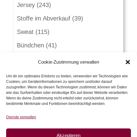
Jersey
(243)
Stoffe im Abverkauf
(39)
Sweat
(115)
Bündchen
(41)
Webware
(263)
Cookie-Zustimmung verwalten
Jeans
(16)
Um dir ein optimales Erlebnis zu bieten, verwenden wir Technologien wie
Cookies, um Geräteinformationen zu speichern und/oder darauf
Schnürlsamt
(5)
zuzugreifen. Wenn du diesen Technologien zustimmst, können wir Daten
wie das Surfverhalten oder eindeutige IDs auf dieser Website verarbeiten.
Herbst-Winterstoffe
(21)
Wenn du deine Zustimmung nicht erteilst oder zurückziehst, können
bestimmte Merkmale und Funktionen beeinträchtigt werden.
Jacquard
(10)
Dienste verwalten
Kunstleder und Folie
(15)
Akzeptieren