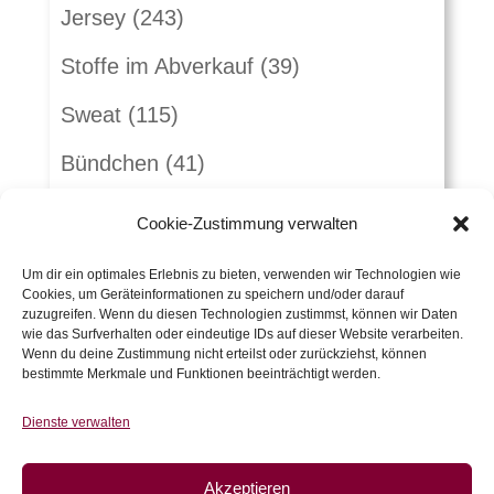
Jersey
(243)
Stoffe im Abverkauf
(39)
Sweat
(115)
Bündchen
(41)
Webware
(263)
Cookie-Zustimmung verwalten
Jeans
(16)
Um dir ein optimales Erlebnis zu bieten, verwenden wir Technologien wie
Cookies, um Geräteinformationen zu speichern und/oder darauf
Schnürlsamt
(5)
zuzugreifen. Wenn du diesen Technologien zustimmst, können wir Daten
wie das Surfverhalten oder eindeutige IDs auf dieser Website verarbeiten.
Herbst-Winterstoffe
(21)
Wenn du deine Zustimmung nicht erteilst oder zurückziehst, können
bestimmte Merkmale und Funktionen beeinträchtigt werden.
Jacquard
(10)
Dienste verwalten
Kunstleder und Folie
(15)
Akzeptieren