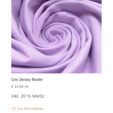
Uni-Jersey flieder
€
14,50
/m
inkl. 20 % MwSt.
Zur Wunschliste