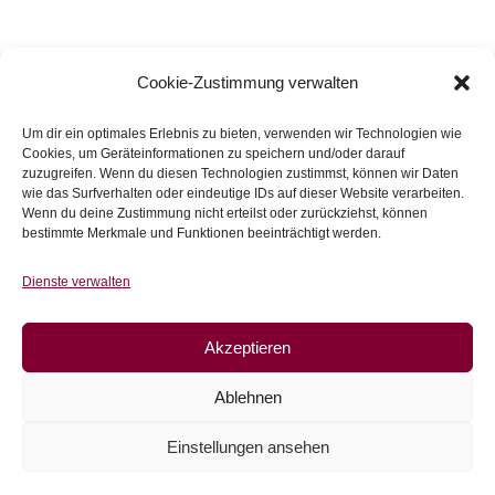
Cookie-Zustimmung verwalten
Produktsuche
Um dir ein optimales Erlebnis zu bieten, verwenden wir Technologien wie
Cookies, um Geräteinformationen zu speichern und/oder darauf
Produkt-Kategorien
zuzugreifen. Wenn du diesen Technologien zustimmst, können wir Daten
wie das Surfverhalten oder eindeutige IDs auf dieser Website verarbeiten.
MONATSAKTION
(12)
Wenn du deine Zustimmung nicht erteilst oder zurückziehst, können
bestimmte Merkmale und Funktionen beeinträchtigt werden.
Jersey
(243)
Dienste verwalten
Stoffe im Abverkauf
(39)
Akzeptieren
Sweat
(115)
Ablehnen
Bündchen
(41)
Einstellungen ansehen
Webware
(263)