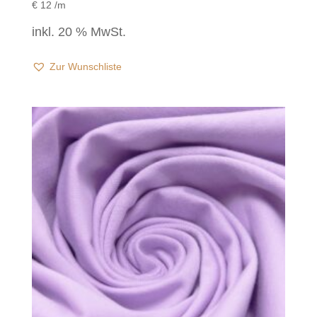
€
12
/m
inkl. 20 % MwSt.
Zur Wunschliste