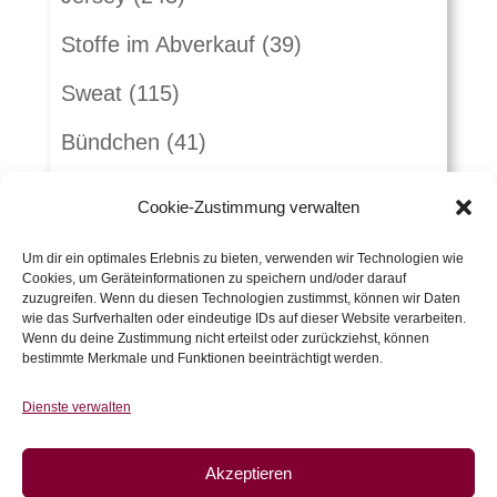
Stoffe im Abverkauf
(39)
Sweat
(115)
Bündchen
(41)
Webware
(263)
Cookie-Zustimmung verwalten
Jeans
(16)
Um dir ein optimales Erlebnis zu bieten, verwenden wir Technologien wie
Cookies, um Geräteinformationen zu speichern und/oder darauf
Schnürlsamt
(5)
zuzugreifen. Wenn du diesen Technologien zustimmst, können wir Daten
wie das Surfverhalten oder eindeutige IDs auf dieser Website verarbeiten.
Herbst-Winterstoffe
(21)
Wenn du deine Zustimmung nicht erteilst oder zurückziehst, können
bestimmte Merkmale und Funktionen beeinträchtigt werden.
Jacquard
(10)
Dienste verwalten
Kunstleder und Folie
(15)
Akzeptieren
Gutscheine
(5)