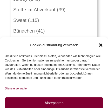
Stoffe im Abverkauf
(39)
Sweat
(115)
Bündchen
(41)
Webware
(263)
Cookie-Zustimmung verwalten
Jeans
(16)
Um dir ein optimales Erlebnis zu bieten, verwenden wir Technologien wie
Cookies, um Geräteinformationen zu speichern und/oder darauf
Schnürlsamt
(5)
zuzugreifen. Wenn du diesen Technologien zustimmst, können wir Daten
wie das Surfverhalten oder eindeutige IDs auf dieser Website verarbeiten.
Herbst-Winterstoffe
(21)
Wenn du deine Zustimmung nicht erteilst oder zurückziehst, können
bestimmte Merkmale und Funktionen beeinträchtigt werden.
Jacquard
(10)
Dienste verwalten
Kunstleder und Folie
(15)
Akzeptieren
Gutscheine
(5)