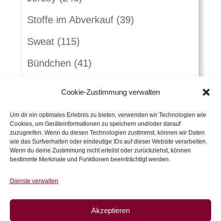
Stoffe im Abverkauf
(39)
Sweat
(115)
Bündchen
(41)
Webware
(263)
Cookie-Zustimmung verwalten
Jeans
(16)
Um dir ein optimales Erlebnis zu bieten, verwenden wir Technologien wie
Cookies, um Geräteinformationen zu speichern und/oder darauf
Schnürlsamt
(5)
zuzugreifen. Wenn du diesen Technologien zustimmst, können wir Daten
wie das Surfverhalten oder eindeutige IDs auf dieser Website verarbeiten.
Herbst-Winterstoffe
(21)
Wenn du deine Zustimmung nicht erteilst oder zurückziehst, können
bestimmte Merkmale und Funktionen beeinträchtigt werden.
Jacquard
(10)
Dienste verwalten
Kunstleder und Folie
(15)
Akzeptieren
Gutscheine
(5)