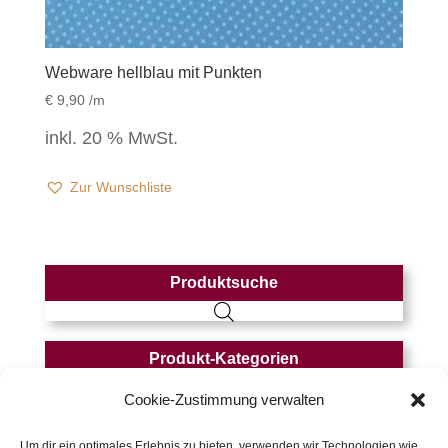
Webware hellblau mit Punkten
€
9,90
/m
inkl. 20 % MwSt.
Zur Wunschliste
Produktsuche
Produkt-Kategorien
MONATSAKTION
(12)
Cookie-Zustimmung verwalten
Jersey
(243)
Um dir ein optimales Erlebnis zu bieten, verwenden wir Technologien wie