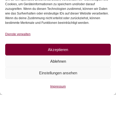
Cookies, um Geräteinformationen zu speichern und/oder darauf
zuzugreifen. Wenn du diesen Technologien zustimmst, können wir Daten
Stoffe im Abverkauf
(39)
wie das Surfverhalten oder eindeutige IDs auf dieser Website verarbeiten.
Wenn du deine Zustimmung nicht erteilst oder zurückziehst, können
Sweat
(115)
bestimmte Merkmale und Funktionen beeinträchtigt werden.
Bündchen
(41)
Dienste verwalten
Webware
(263)
Akzeptieren
Jeans
(16)
Ablehnen
Schnürlsamt
(5)
Einstellungen ansehen
Herbst-Winterstoffe
(21)
Impressum
Jacquard
(10)
Kunstleder und Folie
(15)
Gutscheine
(5)