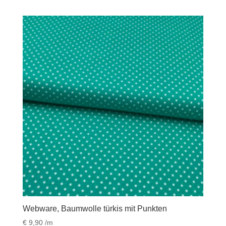
Webware, Baumwolle türkis mit Punkten
€
9,90
/m