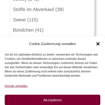
Stoffe im Abverkauf
(39)
Sweat
(115)
Bündchen
(41)
Webware
(263)
Cookie-Zustimmung verwalten
Jeans
(16)
Um dir ein optimales Erlebnis zu bieten, verwenden wir Technologien wie
Cookies, um Geräteinformationen zu speichern und/oder darauf
Schnürlsamt
(5)
zuzugreifen. Wenn du diesen Technologien zustimmst, können wir Daten
wie das Surfverhalten oder eindeutige IDs auf dieser Website verarbeiten.
Herbst-Winterstoffe
(21)
Wenn du deine Zustimmung nicht erteilst oder zurückziehst, können
bestimmte Merkmale und Funktionen beeinträchtigt werden.
Jacquard
(10)
Dienste verwalten
Kunstleder und Folie
(15)
Akzeptieren
Gutscheine
(5)