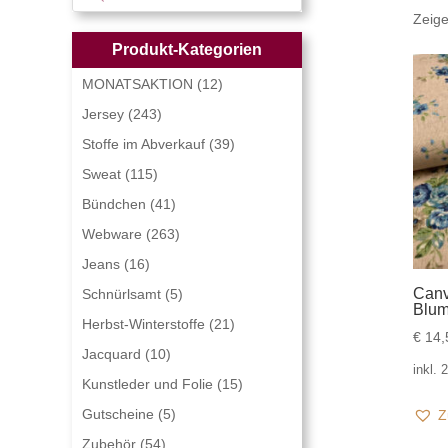
Zeig
Produkt-Kategorien
MONATSAKTION
(12)
Jersey
(243)
Stoffe im Abverkauf
(39)
Sweat
(115)
Bündchen
(41)
Webware
(263)
Jeans
(16)
Canv
Schnürlsamt
(5)
Blu
Herbst-Winterstoffe
(21)
€
14,
Jacquard
(10)
inkl.
Kunstleder und Folie
(15)
Gutscheine
(5)
Z
Zubehör
(54)