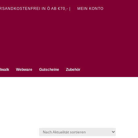
ERSANDKOSTENFREI IN Ö AB €70,- |
MEIN KONTO
lwalk
Webware
Gutscheine
Zubehör