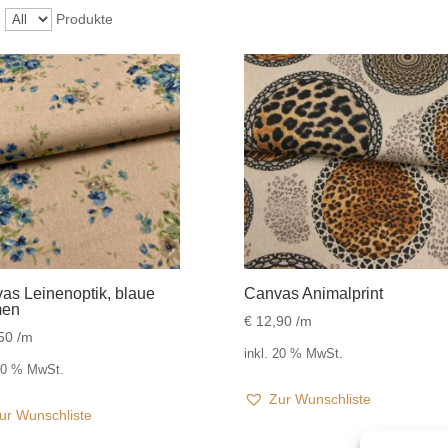
e
Produkte
as Leinenoptik, blaue
Canvas Animalprint
men
€
12,90
/m
50
/m
inkl. 20 % MwSt.
 20 % MwSt.
Zur Wunschliste
ur Wunschliste