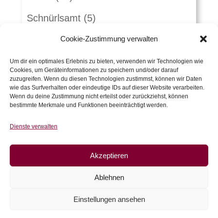
Schnürlsamt
(5)
Herbst-Winterstoffe
(21)
Cookie-Zustimmung verwalten
Jacquard
(10)
Um dir ein optimales Erlebnis zu bieten, verwenden wir Technologien wie
Cookies, um Geräteinformationen zu speichern und/oder darauf
zuzugreifen. Wenn du diesen Technologien zustimmst, können wir Daten
Kunstleder und Folie
(15)
wie das Surfverhalten oder eindeutige IDs auf dieser Website verarbeiten.
Wenn du deine Zustimmung nicht erteilst oder zurückziehst, können
Gutscheine
(5)
bestimmte Merkmale und Funktionen beeinträchtigt werden.
Zubehör
(54)
Dienste verwalten
Warenkorb
Akzeptieren
Es befinden sich keine Produkte im
Ablehnen
Warenkorb.
Einstellungen ansehen