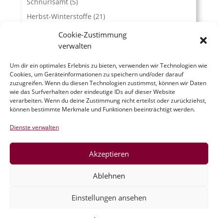
Schnürlsamt
(5)
Herbst-Winterstoffe
(21)
Jacquard
(10)
Cookie-Zustimmung
verwalten
Kunstleder und Folie
(15)
Gutscheine
(5)
Um dir ein optimales Erlebnis zu bieten, verwenden wir Technologien wie
Cookies, um Geräteinformationen zu speichern und/oder darauf
Zubehör
(54)
zuzugreifen. Wenn du diesen Technologien zustimmst, können wir Daten
wie das Surfverhalten oder eindeutige IDs auf dieser Website
Warenkorb
verarbeiten. Wenn du deine Zustimmung nicht erteilst oder zurückziehst,
können bestimmte Merkmale und Funktionen beeinträchtigt werden.
Es befinden sich keine Produkte im Warenkorb.
Dienste verwalten
Vertrag widerrufen
Akzeptieren
Ablehnen
Einstellungen ansehen
©2020-23 verStofft.at
|
Impressum
-
AGB