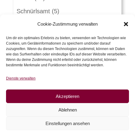
Schnürlsamt
(5)
Herbst-Winterstoffe
(21)
Cookie-Zustimmung verwalten
Jacquard
(10)
Um dir ein optimales Erlebnis zu bieten, verwenden wir Technologien wie
Cookies, um Geräteinformationen zu speichern und/oder darauf
zuzugreifen. Wenn du diesen Technologien zustimmst, können wir Daten
Kunstleder und Folie
(15)
wie das Surfverhalten oder eindeutige IDs auf dieser Website verarbeiten.
Wenn du deine Zustimmung nicht erteilst oder zurückziehst, können
Gutscheine
(5)
bestimmte Merkmale und Funktionen beeinträchtigt werden.
Zubehör
(54)
Dienste verwalten
Warenkorb
Akzeptieren
Es befinden sich keine Produkte im
Ablehnen
Warenkorb.
Einstellungen ansehen