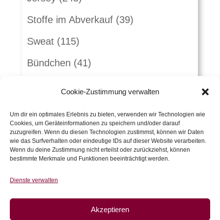
Stoffe im Abverkauf
(39)
Sweat
(115)
Bündchen
(41)
Webware
(263)
Cookie-Zustimmung verwalten
Jeans
(16)
Um dir ein optimales Erlebnis zu bieten, verwenden wir Technologien wie
Cookies, um Geräteinformationen zu speichern und/oder darauf
Schnürlsamt
(5)
zuzugreifen. Wenn du diesen Technologien zustimmst, können wir Daten
wie das Surfverhalten oder eindeutige IDs auf dieser Website verarbeiten.
Herbst-Winterstoffe
(21)
Wenn du deine Zustimmung nicht erteilst oder zurückziehst, können
bestimmte Merkmale und Funktionen beeinträchtigt werden.
Jacquard
(10)
Dienste verwalten
Kunstleder und Folie
(15)
Akzeptieren
Gutscheine
(5)