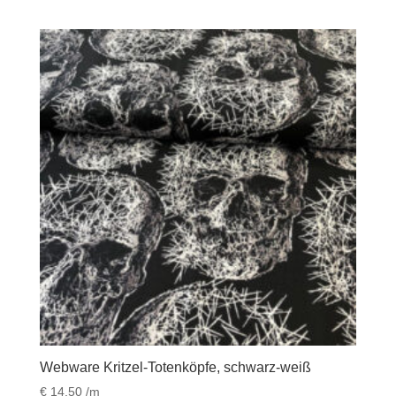
Webware Kritzel-Totenköpfe, schwarz-weiß
€
14,50
/m