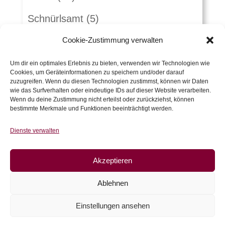
Schnürlsamt
(5)
Herbst-Winterstoffe
(21)
Cookie-Zustimmung verwalten
Jacquard
(10)
Um dir ein optimales Erlebnis zu bieten, verwenden wir Technologien wie
Cookies, um Geräteinformationen zu speichern und/oder darauf
zuzugreifen. Wenn du diesen Technologien zustimmst, können wir Daten
Kunstleder und Folie
(15)
wie das Surfverhalten oder eindeutige IDs auf dieser Website verarbeiten.
Wenn du deine Zustimmung nicht erteilst oder zurückziehst, können
Gutscheine
(5)
bestimmte Merkmale und Funktionen beeinträchtigt werden.
Zubehör
(54)
Dienste verwalten
Warenkorb
Akzeptieren
Es befinden sich keine Produkte im
Ablehnen
Warenkorb.
Einstellungen ansehen