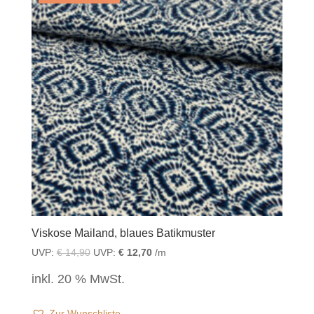
Viskose Mailand, blaues Batikmuster
UVP:
€
14,90
UVP:
€
12,70
/m
inkl. 20 % MwSt.
Zur Wunschliste