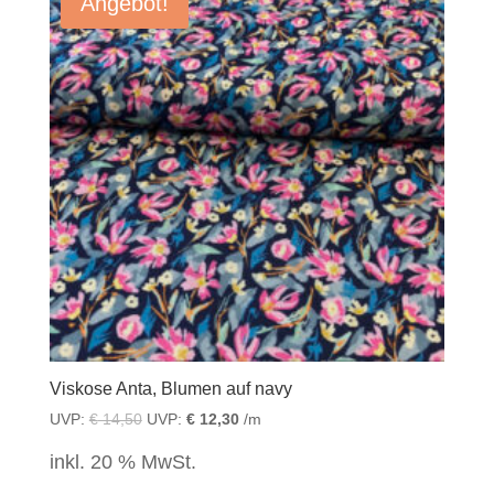
Angebot!
Viskose Anta, Blumen auf navy
UVP:
€
14,50
UVP:
€
12,30
/m
inkl. 20 % MwSt.