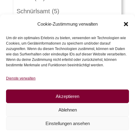
Schnürlsamt
(5)
Herbst-Winterstoffe
(21)
Cookie-Zustimmung verwalten
Jacquard
(10)
Um dir ein optimales Erlebnis zu bieten, verwenden wir Technologien wie
Cookies, um Geräteinformationen zu speichern und/oder darauf
zuzugreifen. Wenn du diesen Technologien zustimmst, können wir Daten
Kunstleder und Folie
(15)
wie das Surfverhalten oder eindeutige IDs auf dieser Website verarbeiten.
Wenn du deine Zustimmung nicht erteilst oder zurückziehst, können
Gutscheine
(5)
bestimmte Merkmale und Funktionen beeinträchtigt werden.
Zubehör
(54)
Dienste verwalten
Warenkorb
Akzeptieren
Es befinden sich keine Produkte im
Ablehnen
Warenkorb.
Einstellungen ansehen