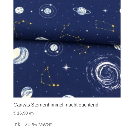
Canvas Sternenhimmel, nachtleuchtend
€
16,90
/m
inkl. 20 % MwSt.