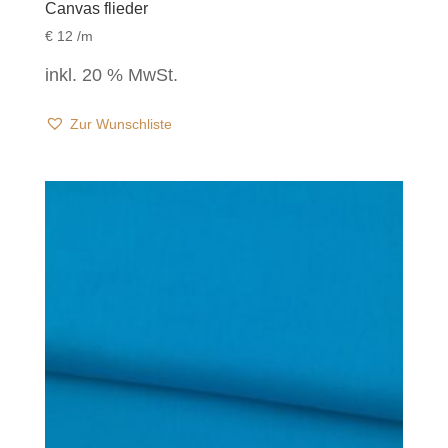
Canvas flieder
€
12
/m
inkl. 20 % MwSt.
Zur Wunschliste