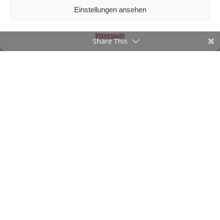
Einstellungen ansehen
Canvas weiß
€
12
/m
Impressum
inkl. 20 % MwSt.
Share This
Zur Wunschliste
©2020-23 verStofft.at
|
Impressum
-
AGB
Vertrag widerrufen