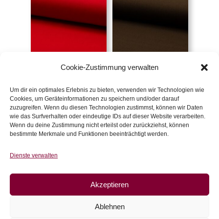
Cookie-Zustimmung verwalten
Canvas rot
Canvas dunkelbraun
€
12
/m
€
12
/m
Um dir ein optimales Erlebnis zu bieten, verwenden wir Technologien wie
inkl. 20 % MwSt.
inkl. 20 % MwSt.
Cookies, um Geräteinformationen zu speichern und/oder darauf
zuzugreifen. Wenn du diesen Technologien zustimmst, können wir Daten
wie das Surfverhalten oder eindeutige IDs auf dieser Website verarbeiten.
Zur Wunschliste
Zur Wunschliste
Wenn du deine Zustimmung nicht erteilst oder zurückziehst, können
bestimmte Merkmale und Funktionen beeinträchtigt werden.
Dienste verwalten
Akzeptieren
Ablehnen