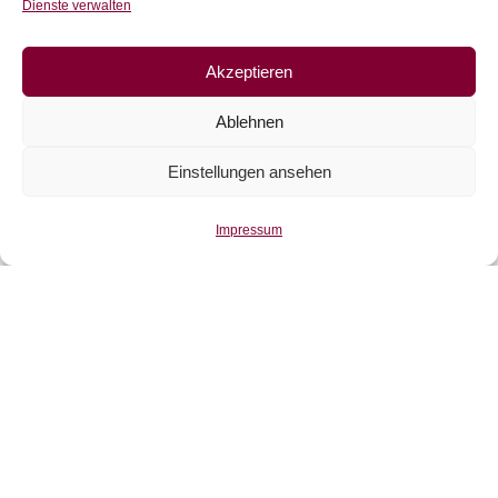
Dienste verwalten
Produktsuche
Akzeptieren
Ablehnen
Produkt-Kategorien
Einstellungen ansehen
MONATSAKTION
(12)
Impressum
Jersey
(243)
Stoffe im Abverkauf
(39)
Sweat
(115)
Bündchen
(41)
Webware
(263)
Jeans
(16)