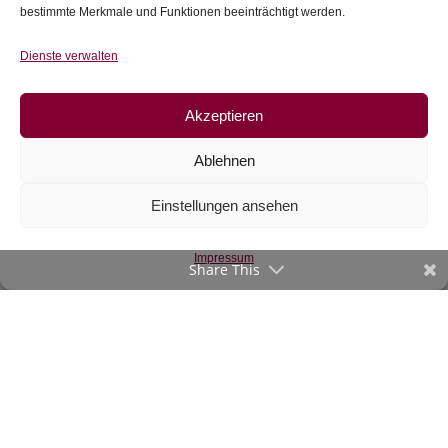
bestimmte Merkmale und Funktionen beeinträchtigt werden.
Dienste verwalten
Akzeptieren
Ablehnen
Einstellungen ansehen
Jersey Cozy
Embroideries by
lycklig design
Impressum
Share This
€
20,90
/m
inkl. 20 % MwSt.
Zur Wunschliste