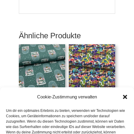
Ähnliche Produkte
Jersey Schneekugel
Jersey Graffiti (FvJ)
Cookie-Zustimmung verwalten
(FvJ)
€
19,90
/m
€
19,90
/m
Um dir ein optimales Erlebnis zu bieten, verwenden wir Technologien wie
inkl. 20 % MwSt.
Cookies, um Geräteinformationen zu speichern und/oder darauf
inkl. 20 % MwSt.
zuzugreifen. Wenn du diesen Technologien zustimmst, können wir Daten
Zur Wunschliste
wie das Surfverhalten oder eindeutige IDs auf dieser Website verarbeiten.
Zur Wunschliste
Wenn du deine Zustimmung nicht erteilst oder zurückziehst, können