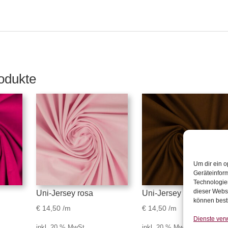
odukte
Um dir ein o
Geräteinfor
Technologien
dieser Websi
Uni-Jersey rosa
Uni-Jersey dunkelbrau
können best
€
14,50
/m
€
14,50
/m
Dienste ver
inkl. 20 % MwSt.
inkl. 20 % MwSt.