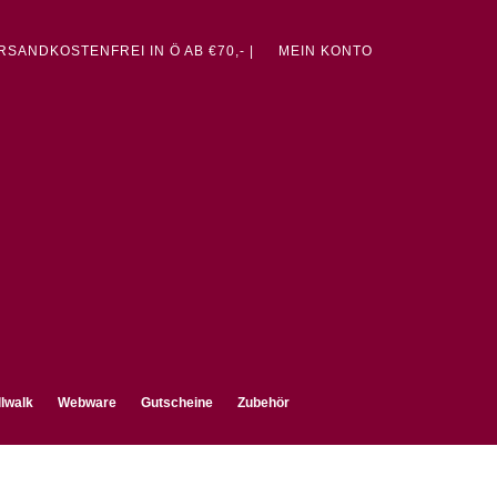
ERSANDKOSTENFREI IN Ö AB €70,- |
MEIN KONTO
lwalk
Webware
Gutscheine
Zubehör