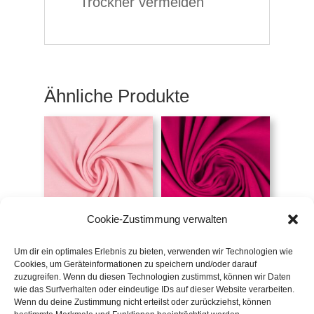
Trockner vermeiden
Ähnliche Produkte
Cookie-Zustimmung verwalten
Bündchen uni rosa
Bündchen uni pink
€
10,90
/m
€
10,90
/m
Um dir ein optimales Erlebnis zu bieten, verwenden wir Technologien wie
Cookies, um Geräteinformationen zu speichern und/oder darauf
inkl. 20 % MwSt.
inkl. 20 % MwSt.
zuzugreifen. Wenn du diesen Technologien zustimmst, können wir Daten
wie das Surfverhalten oder eindeutige IDs auf dieser Website verarbeiten.
Wenn du deine Zustimmung nicht erteilst oder zurückziehst, können
Zur Wunschliste
Zur Wunschliste