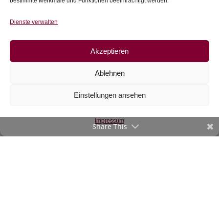
bestimmte Merkmale und Funktionen beeinträchtigt werden.
Dienste verwalten
Akzeptieren
Ablehnen
Einstellungen ansehen
Ringelbündchen
beige
Impressum
€
9,90
/m
Share This
inkl. 20 % MwSt.
Zur Wunschliste