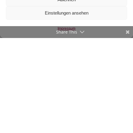
Einstellungen ansehen
Canvas türkisblau
€
12
/m
Impressum
Share This
inkl. 20 % MwSt.
Zur Wunschliste
©2020-23 verStofft.at
|
Impressum
-
AGB
Vertrag widerrufen