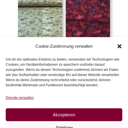
Webware grün mit
Webware, Libellen,
Cookie-Zustimmung verwalten
Kringeln
beere
€
12,90
/m
€
19,50
/m
Um dir ein optimales Erlebnis zu bieten, verwenden wir Technologien wie
inkl. 20 % MwSt.
inkl. 20 % MwSt.
Cookies, um Geräteinformationen zu speichern und/oder darauf
zuzugreifen. Wenn du diesen Technologien zustimmst, können wir Daten
wie das Surfverhalten oder eindeutige IDs auf dieser Website verarbeiten.
Zur Wunschliste
Zur Wunschliste
Wenn du deine Zustimmung nicht erteilst oder zurückziehst, können
bestimmte Merkmale und Funktionen beeinträchtigt werden.
Dienste verwalten
Akzeptieren
Ablehnen