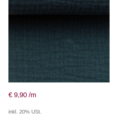
€
9,90
/m
inkl. 20% USt.