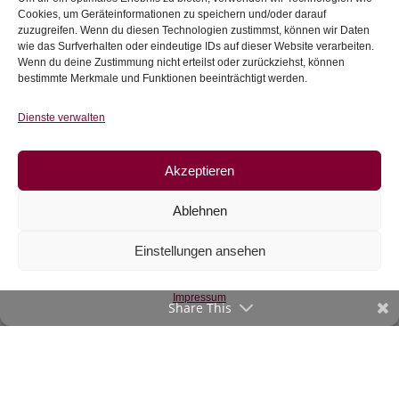
€
14,50
/m
Cookies, um Geräteinformationen zu speichern und/oder darauf
inkl. 20 % MwSt.
zuzugreifen. Wenn du diesen Technologien zustimmst, können wir Daten
inkl. 20 % MwSt.
wie das Surfverhalten oder eindeutige IDs auf dieser Website verarbeiten.
Wenn du deine Zustimmung nicht erteilst oder zurückziehst, können
Zur Wunschliste
bestimmte Merkmale und Funktionen beeinträchtigt werden.
Zur Wunschliste
Dienste verwalten
Akzeptieren
Ablehnen
Einstellungen ansehen
Webware grün mit
Impressum
Kringeln
Share This
€
12,90
/m
inkl. 20 % MwSt.
Zur Wunschliste