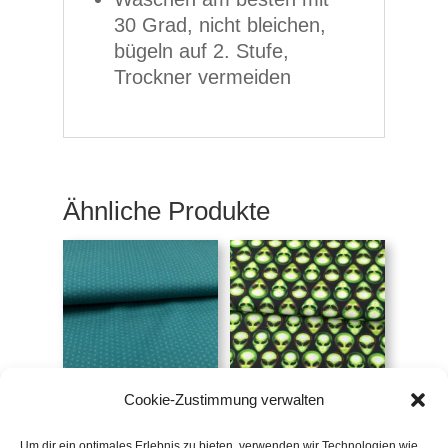
30 Grad, nicht bleichen,
bügeln auf 2. Stufe,
Trockner vermeiden
Ähnliche Produkte
Cookie-Zustimmung verwalten
Webware,
Webware,
dunkelgrün,
Außerirdische
Kreuzchen
Um dir ein optimales Erlebnis zu bieten, verwenden wir Technologien wie
€
19,50
/m