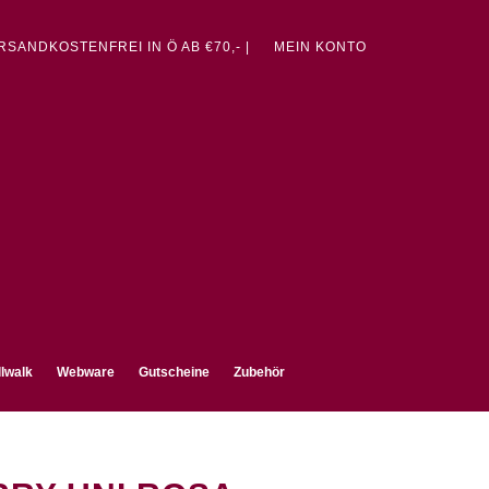
ERSANDKOSTENFREI IN Ö AB €70,- |
MEIN KONTO
lwalk
Webware
Gutscheine
Zubehör