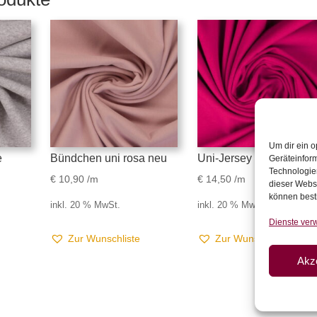
Um dir ein o
e
Bündchen uni rosa neu
Uni-Jersey pink
Geräteinfor
Technologien
€
10,90
/m
€
14,50
/m
dieser Websi
können best
inkl. 20 % MwSt.
inkl. 20 % MwSt.
Dienste ver
Zur Wunschliste
Zur Wunschliste
Akz