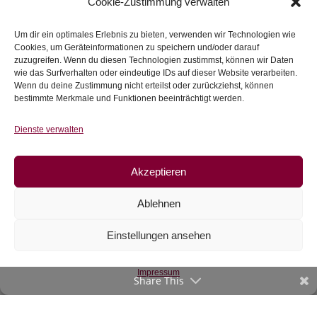
Cookie-Zustimmung verwalten
Uni-Jersey pink
French Terry herzige
Um dir ein optimales Erlebnis zu bieten, verwenden wir Technologien wie
Fuchsmädchen, rosa
€
14,50
/m
Cookies, um Geräteinformationen zu speichern und/oder darauf
€
14,90
/m
zuzugreifen. Wenn du diesen Technologien zustimmst, können wir Daten
inkl. 20 % MwSt.
wie das Surfverhalten oder eindeutige IDs auf dieser Website verarbeiten.
inkl. 20 % MwSt.
Wenn du deine Zustimmung nicht erteilst oder zurückziehst, können
bestimmte Merkmale und Funktionen beeinträchtigt werden.
Zur Wunschliste
Zur Wunschliste
Dienste verwalten
Akzeptieren
Ablehnen
Einstellungen ansehen
Webware
Impressum
Share This
Baumwolle, beere
€
10,90
/m