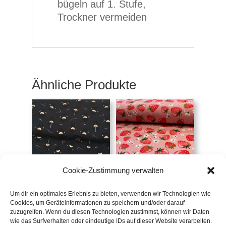
bügeln auf 1. Stufe,
Trockner vermeiden
Ähnliche Produkte
Cookie-Zustimmung verwalten
Jersey Ninja, Jesse
Jersey Melody,
Erdbeeren, rosa
Um dir ein optimales Erlebnis zu bieten, verwenden wir Technologien wie
€
16,90
/m
Cookies, um Geräteinformationen zu speichern und/oder darauf
€
16,90
/m
zuzugreifen. Wenn du diesen Technologien zustimmst, können wir Daten
inkl. 20 % MwSt.
wie das Surfverhalten oder eindeutige IDs auf dieser Website verarbeiten.
inkl. 20 % MwSt.