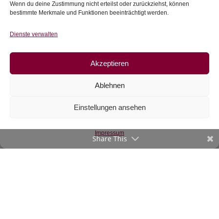
Wenn du deine Zustimmung nicht erteilst oder zurückziehst, können
Zur Wunschliste
bestimmte Merkmale und Funktionen beeinträchtigt werden.
Zur Wunschliste
Dienste verwalten
Akzeptieren
Ablehnen
Einstellungen ansehen
Jersey Zahnräder
Impressum
Share This
€
19,50
/m
inkl. 20 % MwSt.
Zur Wunschliste