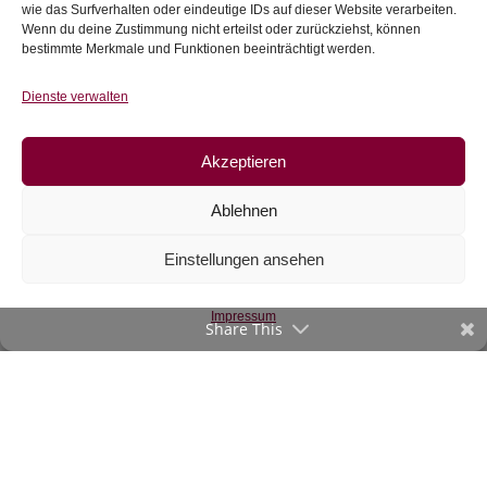
inkl. 20 % MwSt.
wie das Surfverhalten oder eindeutige IDs auf dieser Website verarbeiten.
Wenn du deine Zustimmung nicht erteilst oder zurückziehst, können
Zur Wunschliste
bestimmte Merkmale und Funktionen beeinträchtigt werden.
Zur Wunschliste
Dienste verwalten
Akzeptieren
Ablehnen
Einstellungen ansehen
Jersey beige mit
Tupfen
Impressum
Share This
€
13,90
/m
inkl. 20 % MwSt.
Zur Wunschliste