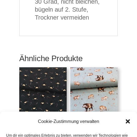
30 Grad, nicht bleichen,
bügeln auf 2. Stufe,
Trockner vermeiden
Ähnliche Produkte
Jersey Ninja, Jesse
Jersey Life in the
Cookie-Zustimmung verwalten
forest by Christiane
€
16,90
/m
Zielinski,
Wildschweine
Um dir ein optimales Erlebnis zu bieten, verwenden wir Technologien wie