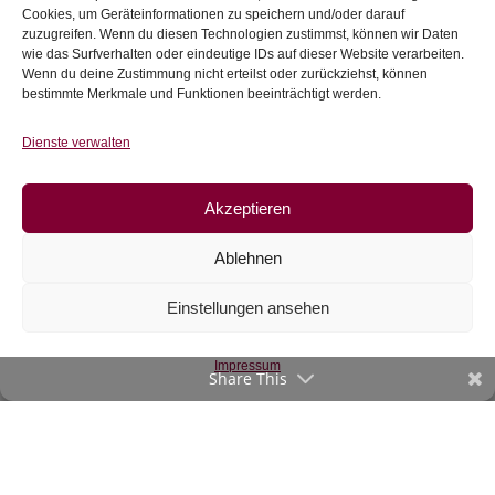
inkl. 20 % MwSt.
€
16,90
/m
Cookies, um Geräteinformationen zu speichern und/oder darauf
zuzugreifen. Wenn du diesen Technologien zustimmst, können wir Daten
inkl. 20 % MwSt.
Zur Wunschliste
wie das Surfverhalten oder eindeutige IDs auf dieser Website verarbeiten.
Wenn du deine Zustimmung nicht erteilst oder zurückziehst, können
bestimmte Merkmale und Funktionen beeinträchtigt werden.
Zur Wunschliste
Dienste verwalten
Akzeptieren
Ablehnen
Einstellungen ansehen
Jersey Dreiecke mit
Impressum
Mandalas
Share This
€
16,90
/m
inkl. 20 % MwSt.
Zur Wunschliste