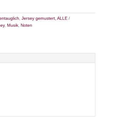
entauglich
,
Jersey gemustert, ALLE
sey
,
Musik
,
Noten