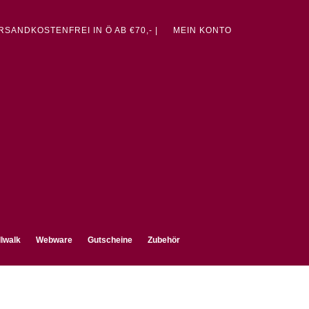
ERSANDKOSTENFREI IN Ö AB €70,- |
MEIN KONTO
lwalk
Webware
Gutscheine
Zubehör