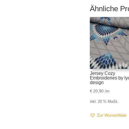
Ähnliche Pr
Jersey Cozy
Embroideries by ly
design
€
20,90
/m
inkl. 20 % MwSt.
Zur Wunschliste