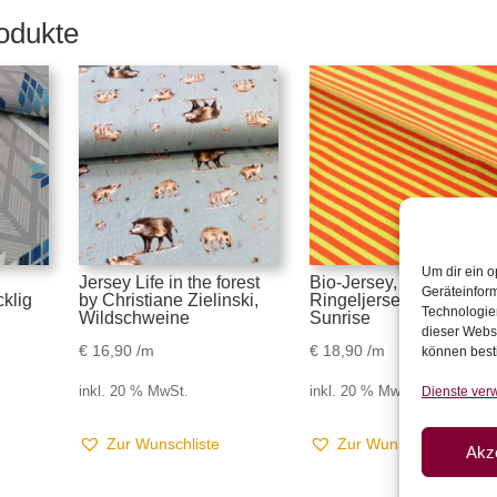
odukte
Um dir ein o
Jersey Life in the forest
Bio-Jersey, Streifen,
Geräteinfor
cklig
by Christiane Zielinski,
Ringeljersey, Tequila-
Technologien
Wildschweine
Sunrise
dieser Websi
€
16,90
/m
€
18,90
/m
können best
Dienste ver
inkl. 20 % MwSt.
inkl. 20 % MwSt.
Zur Wunschliste
Zur Wunschliste
Akz