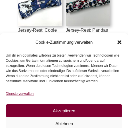
Jersey-Rest: Coole
Jersey-Rest: Pandas
Dino, jeansoptik
mit Brille (0,5m)
(0,7m)
€
7,50
Cookie-Zustimmung verwalten
€
12,60
inkl. 20 % MwSt.
inkl. 20 % MwSt.
Um dir ein optimales Erlebnis zu bieten, verwenden wir Technologien wie
Cookies, um Geräteinformationen zu speichern und/oder darauf
Zur Wunschliste
zuzugreifen. Wenn du diesen Technologien zustimmst, können wir Daten
Zur Wunschliste
wie das Surfverhalten oder eindeutige IDs auf dieser Website verarbeiten.
Wenn du deine Zustimmung nicht erteilst oder zurückziehst, können
bestimmte Merkmale und Funktionen beeinträchtigt werden.
Dienste verwalten
Akzeptieren
Ablehnen