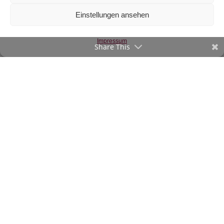
Jersey-Rest: Löwen
Einstellungen ansehen
(0,5m)
€
8
Impressum
inkl. 20 % MwSt.
Share This
Zur Wunschliste
©2020-23 verStofft.at
|
Impressum
-
AGB
Vertrag widerrufen