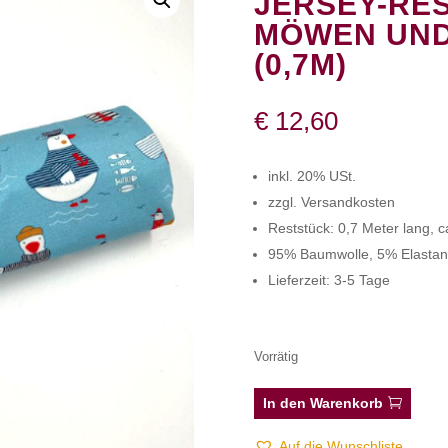
JERSEY-RES
MÖWEN UND
(0,7M)
€
12,60
inkl. 20% USt.
zzgl. Versandkosten
Reststück: 0,7 Meter lang, ca
95% Baumwolle, 5% Elastan
Lieferzeit: 3-5 Tage
Vorrätig
In den Warenkorb
Auf die Wunschliste