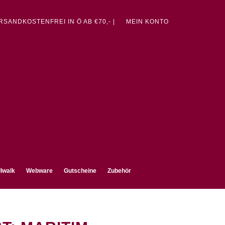
ERSANDKOSTENFREI IN Ö AB €70,- |
MEIN KONTO
lwalk
Webware
Gutscheine
Zubehör