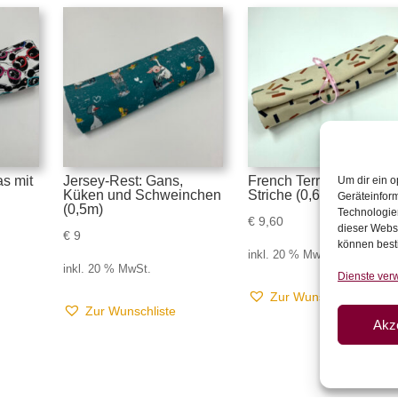
s mit
Jersey-Rest: Gans,
French Terry-Rest:
Um dir ein o
Küken und Schweinchen
Striche (0,6m)
Geräteinfor
(0,5m)
Technologien
€
9,60
dieser Websi
€
9
können best
inkl. 20 % MwSt.
inkl. 20 % MwSt.
Dienste ver
Zur Wunschliste
Zur Wunschliste
Akz