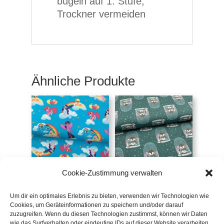
bügeln auf 1. Stufe,
Trockner vermeiden
Ähnliche Produkte
Cookie-Zustimmung verwalten
Jersey My little Pony
Jersey Schneekugel
(FvJ)
€
19,90
/m
Um dir ein optimales Erlebnis zu bieten, verwenden wir Technologien wie
€
19,90
/m
Cookies, um Geräteinformationen zu speichern und/oder darauf
inkl. 20 % MwSt.
zuzugreifen. Wenn du diesen Technologien zustimmst, können wir Daten
inkl. 20 % MwSt.
wie das Surfverhalten oder eindeutige IDs auf dieser Website verarbeiten.