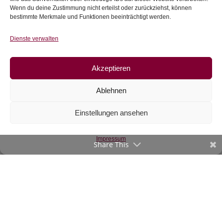
Wenn du deine Zustimmung nicht erteilst oder zurückziehst, können
Zur Wunschliste
Zur Wunschliste
bestimmte Merkmale und Funktionen beeinträchtigt werden.
Dienste verwalten
Akzeptieren
Ablehnen
Einstellungen ansehen
Jersey Melody,
Erdbeeren, rosa
Impressum
Share This
€
16,90
/m
inkl. 20 % MwSt.
Zur Wunschliste