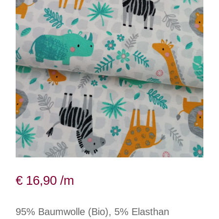
€
16,90
/m
95% Baumwolle (Bio), 5% Elasthan