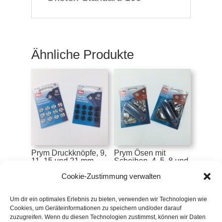
Ähnliche Produkte
Prym Druckknöpfe, 9,
Prym Ösen mit
11, 15 und 21 mm
Scheiben, 4, 5, 8 und
zum Annähen
11 mm
Cookie-Zustimmung verwalten
€
3,10
–
€
4,50
€
9,50
–
€
11,10
inkl. MwSt.
inkl. MwSt.
Um dir ein optimales Erlebnis zu bieten, verwenden wir Technologien wie
Cookies, um Geräteinformationen zu speichern und/oder darauf
zuzugreifen. Wenn du diesen Technologien zustimmst, können wir Daten
Zur Wunschliste
Zur Wunschliste