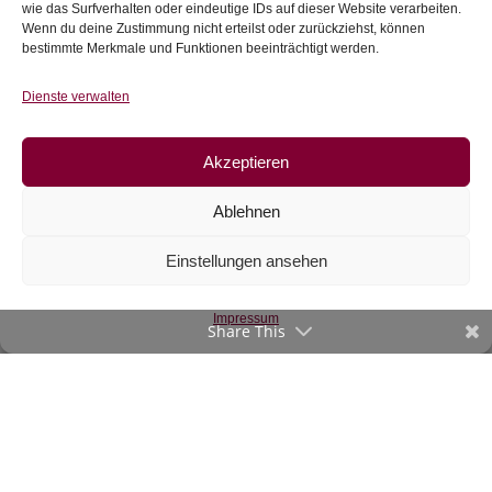
wie das Surfverhalten oder eindeutige IDs auf dieser Website verarbeiten.
Wenn du deine Zustimmung nicht erteilst oder zurückziehst, können
bestimmte Merkmale und Funktionen beeinträchtigt werden.
Dienste verwalten
Akzeptieren
Ablehnen
Gütermann
Einstellungen ansehen
Allesnäher,
Nähseide, 200 m
oder 500 m
(schwarz/weiß)
Impressum
Share This
€
4,75
–
€
7,65
inkl. MwSt.
Zur Wunschliste