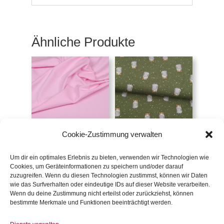
Ähnliche Produkte
Cookie-Zustimmung verwalten
Popeline rosa
Jersey Monster,
olivgrün (FvJ)
€
14,30
/m
Um dir ein optimales Erlebnis zu bieten, verwenden wir Technologien wie
€
19,90
/m
Cookies, um Geräteinformationen zu speichern und/oder darauf
inkl. 20 % MwSt.
zuzugreifen. Wenn du diesen Technologien zustimmst, können wir Daten
inkl. 20 % MwSt.
wie das Surfverhalten oder eindeutige IDs auf dieser Website verarbeiten.
Wenn du deine Zustimmung nicht erteilst oder zurückziehst, können
Zur Wunschliste
Zur Wunschliste
bestimmte Merkmale und Funktionen beeinträchtigt werden.