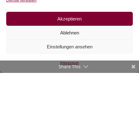
Dienste verwalten
Akzeptieren
Ablehnen
Einstellungen ansehen
Popeline hellgrün
€
14,30
/m
Impressum
Share This
inkl. 20 % MwSt.
Zur Wunschliste