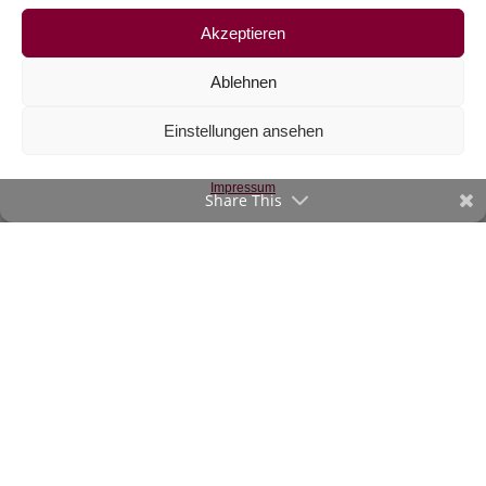
Akzeptieren
Ablehnen
Einstellungen ansehen
Popeline dunkelgrün
€
14,30
/m
Impressum
Share This
inkl. 20 % MwSt.
Zur Wunschliste
©2020-23 verStofft.at
|
Impressum
-