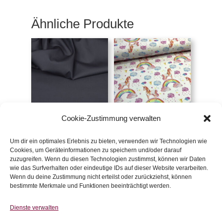
Ähnliche Produkte
Cookie-Zustimmung verwalten
Popeline dunkelgrau
Jersey Einhörner und
Regenbogen
€
14,30
/m
€
16,90
/m
Um dir ein optimales Erlebnis zu bieten, verwenden wir Technologien wie
inkl. 20 % MwSt.
Cookies, um Geräteinformationen zu speichern und/oder darauf
inkl. 20 % MwSt.
zuzugreifen. Wenn du diesen Technologien zustimmst, können wir Daten
wie das Surfverhalten oder eindeutige IDs auf dieser Website verarbeiten.
Zur Wunschliste
Wenn du deine Zustimmung nicht erteilst oder zurückziehst, können
Zur Wunschliste
bestimmte Merkmale und Funktionen beeinträchtigt werden.
Dienste verwalten