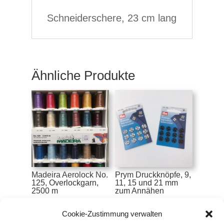
Schneiderschere, 23 cm lang
Ähnliche Produkte
Madeira Aerolock No.
Prym Druckknöpfe, 9,
125, Overlockgarn,
11, 15 und 21 mm
2500 m
zum Annähen
€
6,90
€
3,10
–
€
4,50
Cookie-Zustimmung verwalten
inkl. MwSt.
inkl. MwSt.