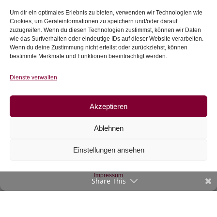
Um dir ein optimales Erlebnis zu bieten, verwenden wir Technologien wie
Zur Wunschliste
Zur Wunschliste
Cookies, um Geräteinformationen zu speichern und/oder darauf
zuzugreifen. Wenn du diesen Technologien zustimmst, können wir Daten
wie das Surfverhalten oder eindeutige IDs auf dieser Website verarbeiten.
Wenn du deine Zustimmung nicht erteilst oder zurückziehst, können
bestimmte Merkmale und Funktionen beeinträchtigt werden.
Dienste verwalten
Akzeptieren
Prym Werkzeug-Set
Ablehnen
für Color Snaps
€
4,70
Einstellungen ansehen
inkl. 20 % MwSt.
Impressum
Share This
Zur Wunschliste