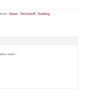
örter:
Adam
,
Strickstoff
,
Swafing
eles mehr...