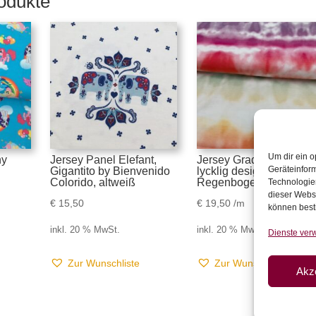
odukte
Um dir ein o
ny
Jersey Panel Elefant,
Jersey Gradient by
Geräteinfor
Gigantito by Bienvenido
lycklig design, Batik,
Colorido, altweiß
Regenbogen
Technologien
dieser Websi
€
15,50
€
19,50
/m
können best
inkl. 20 % MwSt.
inkl. 20 % MwSt.
Dienste ver
Zur Wunschliste
Zur Wunschliste
Akz