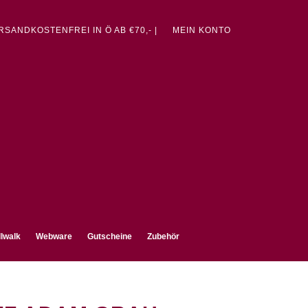
ERSANDKOSTENFREI IN Ö AB €70,- |
MEIN KONTO
lwalk
Webware
Gutscheine
Zubehör