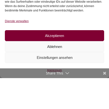
wie das Surfverhalten oder eindeutige IDs auf dieser Website verarbeiten.
Wenn du deine Zustimmung nicht erteilst oder zurückziehst, können
Zur Wunschliste
bestimmte Merkmale und Funktionen beeinträchtigt werden.
Dienste verwalten
Akzeptieren
Ablehnen
Einstellungen ansehen
Sweat Holly,
winterliche
Landschaft
Impressum
Share This
€
19,50
/m
inkl. 20 % MwSt.
Zur Wunschliste