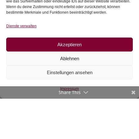
wie das Surfverhalten oder eindeutige IDs auf dieser Website verarbeiten.
inkl. 20 % MwSt.
inkl. 20 % MwSt.
Wenn du deine Zustimmung nicht erteilst oder zurückziehst, können
bestimmte Merkmale und Funktionen beeinträchtigt werden.
Zur Wunschliste
Zur Wunschliste
Dienste verwalten
Akzeptieren
Ablehnen
Einstellungen ansehen
Walk-Jacke
Impressum
Share This
€
60
–
€
125
inkl. MwSt.
Zur Wunschliste