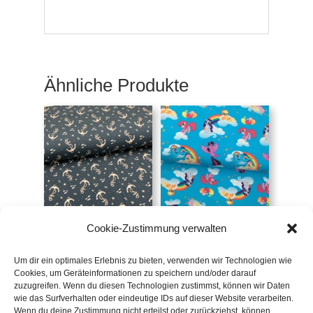
Ähnliche Produkte
Jersey maritim mit
Jersey My little Pony
Cookie-Zustimmung verwalten
Ankern, dunkelblau
€
19,90
/m
(FvJ)
Um dir ein optimales Erlebnis zu bieten, verwenden wir Technologien wie
€
19,90
/m
inkl. 20 % MwSt.
Cookies, um Geräteinformationen zu speichern und/oder darauf
zuzugreifen. Wenn du diesen Technologien zustimmst, können wir Daten
inkl. 20 % MwSt.
Zur Wunschliste
wie das Surfverhalten oder eindeutige IDs auf dieser Website verarbeiten.
Wenn du deine Zustimmung nicht erteilst oder zurückziehst, können