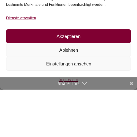
Zur Wunschliste
bestimmte Merkmale und Funktionen beeinträchtigt werden.
Dienste verwalten
Akzeptieren
Ablehnen
Einstellungen ansehen
Jersey mit rosaroten
Tupfen
Impressum
Share This
€
12,90
/m
inkl. 20 % MwSt.
Zur Wunschliste