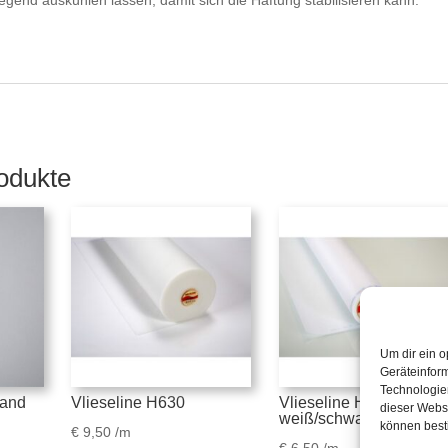
iegend auskühlen lassen, damit sich die Haftung stabilisieren kann.
odukte
Um dir ein o
Geräteinfor
Technologien
band
Vlieseline H630
Vlieseline H250,
dieser Websi
weiß/schwarz
können best
€
9,50
/m