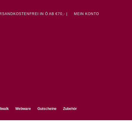
ERSANDKOSTENFREI IN Ö AB €70,- |
MEIN KONTO
lwalk
Webware
Gutscheine
Zubehör