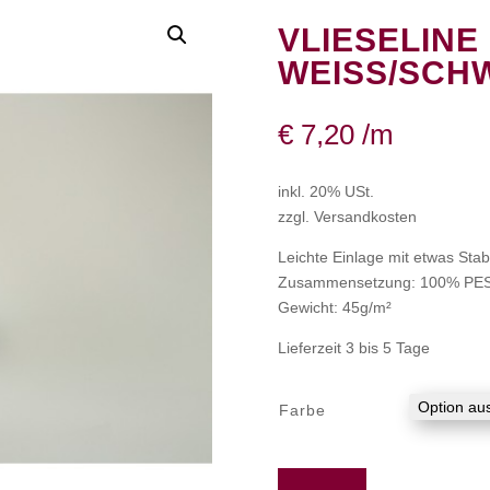
VLIESELINE 
WEISS/SCHW
€
7,20
/m
inkl. 20% USt.
zzgl. Versandkosten
Leichte Einlage mit etwas Stabi
Zusammensetzung: 100% PE
Gewicht: 45g/m²
Lieferzeit 3 bis 5 Tage
Farbe