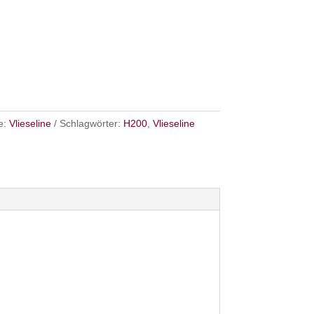
e:
Vlieseline
Schlagwörter:
H200
,
Vlieseline